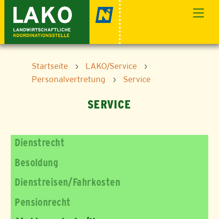
Skip
Men
to
content
Startseite
›
LAKO/Service
›
Personalvertretung
›
Service
SERVICE
Dienstrecht
Besoldung
Dienstreisen/Fahrkosten
Pensionrecht