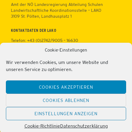
Amt der NÖ Landesregierung Abteilung Schulen
Landwirtschaftliche Koordinationsstelle – LAKO
3109 St. Pölten, Landhausplatz 1
KONTAKTDATEN DER LAKO
Telefon: +43 (0)2742/9005 – 16630
Fax: +43 (0)2742/9005 – 13595
Cookie-Einstellungen
Web:
https://lako.at
E-Mail:
office@lako.at
Wir verwenden Cookies, um unsere Website und
Datenschutz
unseren Service zu optimieren.
Impressum
KONTAKTDATEN DER PERSONALVERTRETUNG
COOKIES AKZEPTIEREN
Telefon: +43 (0)2286/2202
Mobil: +43 (0)676/81213100
COOKIES ABLEHNEN
Fax: +43 (0)2286/2202/22
Web:
https://lako.at/lako-service/personalvertretung/
EINSTELLUNGEN ANZEIGEN
E-Mail:
regina.pribitzer@lfs-obersiebenbrunn.ac.at
Cookie-Richtlinie
Datenschutzerklärung