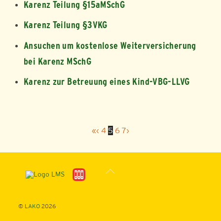
Karenz Teilung §15aMSchG
Karenz Teilung §3VKG
Ansuchen um kostenlose Weiterversicherung
bei Karenz MSchG
Karenz zur Betreuung eines Kind-VBG-LLVG
«
‹
4
5
6
7
›
Back
To
Top
©
LAKO
2026