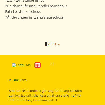
*23. + 24. Stunde im pd
*Geldaushilfe und Pendlerpauschal /
Fahrtkostenzuschuss
*Änderungen im Zentralausschuss
1
2
3
4
›
»
Back
To
Top
©
LAKO
2026
Amt der NÖ Landesregierung Abteilung Schulen
Landwirtschaftliche Koordinationsstelle – LAKO
3109 St. Pölten, Landhausplatz 1