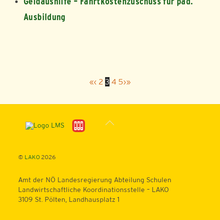
Geldaushilfe – Fahrtkostenzuschuss für päd.
Ausbildung
«
‹
2
3
4
5
›
»
Back
To
Top
©
LAKO
2026
Amt der NÖ Landesregierung Abteilung Schulen
Landwirtschaftliche Koordinationsstelle – LAKO
3109 St. Pölten, Landhausplatz 1