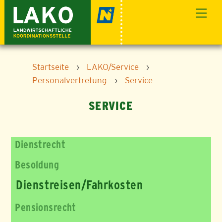
Skip
Men
to
content
Startseite
›
LAKO/Service
›
Personalvertretung
›
Service
SERVICE
Dienstrecht
Besoldung
Dienstreisen/Fahrkosten
Pensionsrecht