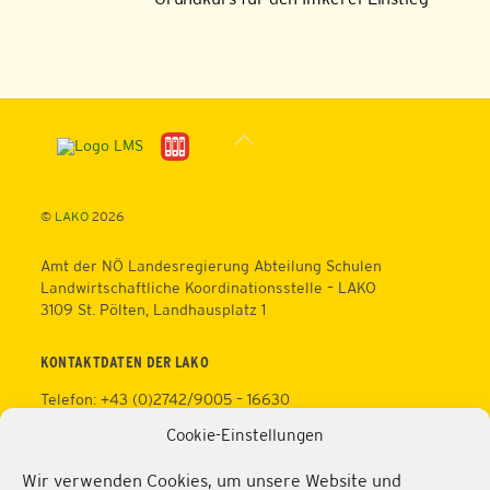
Back
To
Top
©
LAKO
2026
Amt der NÖ Landesregierung Abteilung Schulen
Landwirtschaftliche Koordinationsstelle – LAKO
3109 St. Pölten, Landhausplatz 1
KONTAKTDATEN DER LAKO
Telefon: +43 (0)2742/9005 – 16630
Fax: +43 (0)2742/9005 – 13595
Cookie-Einstellungen
Web:
https://lako.at
E-Mail:
office@lako.at
Wir verwenden Cookies, um unsere Website und
Datenschutz