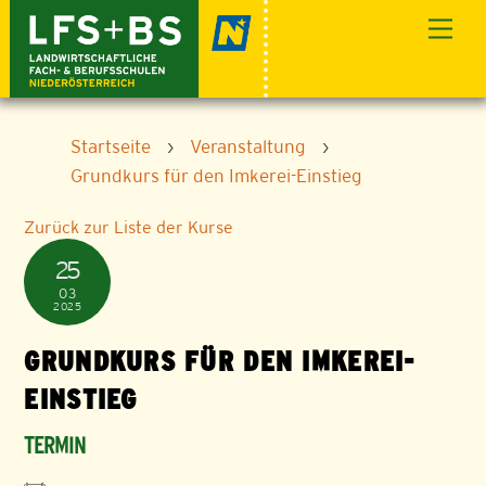
Skip
Men
to
content
Startseite
›
Veranstaltung
›
Grundkurs für den Imkerei-Einstieg
Zurück zur Liste der Kurse
25
03
2025
GRUNDKURS FÜR DEN IMKEREI-
EINSTIEG
TERMIN