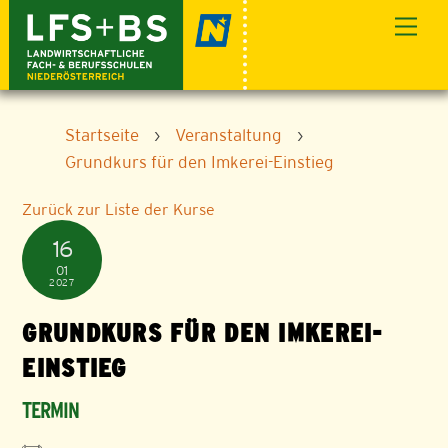
Skip
Men
to
content
Startseite
›
Veranstaltung
›
Grundkurs für den Imkerei-Einstieg
Zurück zur Liste der Kurse
16
01
2027
GRUNDKURS FÜR DEN IMKEREI-
EINSTIEG
TERMIN