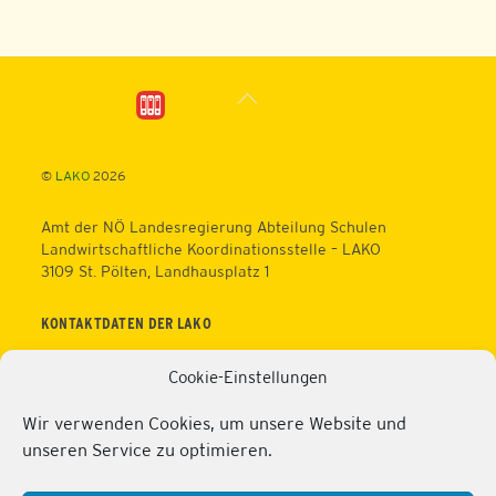
Back
To
Top
©
LAKO
2026
Amt der NÖ Landesregierung Abteilung Schulen
Landwirtschaftliche Koordinationsstelle – LAKO
3109 St. Pölten, Landhausplatz 1
KONTAKTDATEN DER LAKO
Telefon: +43 (0)2742/9005 – 16630
Cookie-Einstellungen
Fax: +43 (0)2742/9005 – 13595
Web:
https://lako.at
Wir verwenden Cookies, um unsere Website und
E-Mail:
office@lako.at
unseren Service zu optimieren.
Datenschutz
Impressum