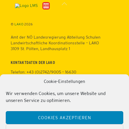
Back
To
Top
©
LAKO
2026
Amt der NÖ Landesregierung Abteilung Schulen
Landwirtschaftliche Koordinationsstelle – LAKO
3109 St. Pölten, Landhausplatz 1
KONTAKTDATEN DER LAKO
Telefon: +43 (0)2742/9005 – 16630
Fax: +43 (0)2742/9005 – 13595
Cookie-Einstellungen
Web:
https://lako.at
E-Mail:
office@lako.at
Wir verwenden Cookies, um unsere Website und
Datenschutz
unseren Service zu optimieren.
Impressum
KONTAKTDATEN DER PERSONALVERTRETUNG
COOKIES AKZEPTIEREN
Telefon: +43 (0)2286/2202