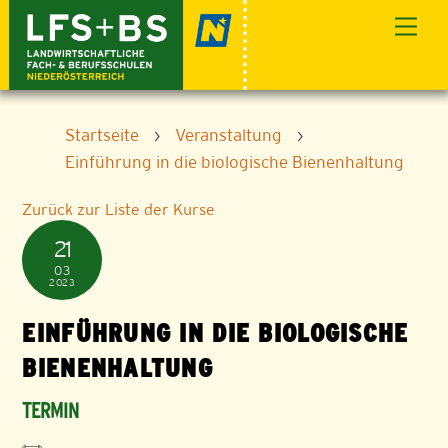
Skip
Men
to
content
Startseite
›
Veranstaltung
›
Einführung in die biologische Bienenhaltung
Zurück zur Liste der Kurse
21
03
2023
EINFÜHRUNG IN DIE BIOLOGISCHE
BIENENHALTUNG
TERMIN