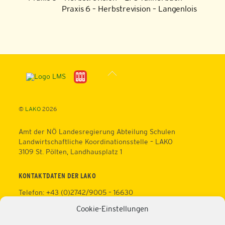
Praxis 6 – Herbstrevision – Langenlois
Back
To
Top
©
LAKO
2026
Amt der NÖ Landesregierung Abteilung Schulen
Landwirtschaftliche Koordinationsstelle – LAKO
3109 St. Pölten, Landhausplatz 1
KONTAKTDATEN DER LAKO
Telefon: +43 (0)2742/9005 – 16630
Fax: +43 (0)2742/9005 – 13595
Cookie-Einstellungen
Web:
https://lako.at
E-Mail:
office@lako.at