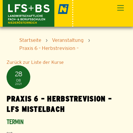
Skip
Men
to
content
Startseite
›
Veranstaltung
›
Praxis 6 – Herbstrevision –
Zurück zur Liste der Kurse
28
08
2021
PRAXIS 6 – HERBSTREVISION –
LFS MISTELBACH
TERMIN