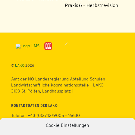
Praxis 6 – Herbstrevision
Back
To
Top
©
LAKO
2026
Amt der NÖ Landesregierung Abteilung Schulen
Landwirtschaftliche Koordinationsstelle – LAKO
3109 St. Pölten, Landhausplatz 1
KONTAKTDATEN DER LAKO
Telefon: +43 (0)2742/9005 – 16630
Fax: +43 (0)2742/9005 – 13595
Cookie-Einstellungen
Web:
https://lako.at
E-Mail:
office@lako.at