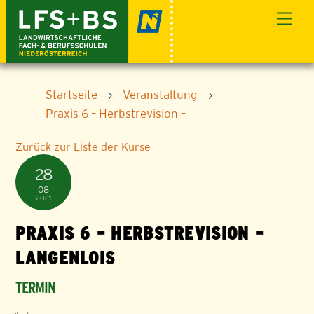
Skip
Men
to
content
Startseite
›
Veranstaltung
›
Praxis 6 – Herbstrevision –
Zurück zur Liste der Kurse
28
08
2021
PRAXIS 6 – HERBSTREVISION –
LANGENLOIS
TERMIN