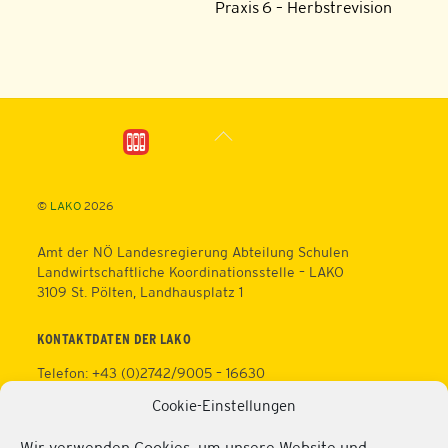
Praxis 6 – Herbstrevision
Back
To
Top
©
LAKO
2026
Amt der NÖ Landesregierung Abteilung Schulen
Landwirtschaftliche Koordinationsstelle – LAKO
3109 St. Pölten, Landhausplatz 1
KONTAKTDATEN DER LAKO
Telefon: +43 (0)2742/9005 – 16630
Fax: +43 (0)2742/9005 – 13595
Cookie-Einstellungen
Web:
https://lako.at
E-Mail:
office@lako.at
Wir verwenden Cookies, um unsere Website und