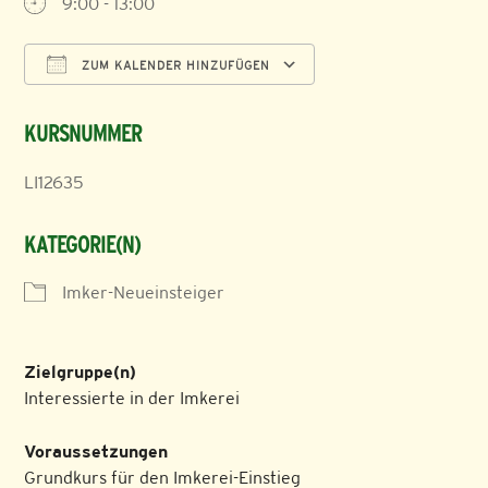
9:00 - 13:00
ZUM KALENDER HINZUFÜGEN
ICS herunterladen
Google Kalender
KURSNUMMER
LI12635
KATEGORIE(N)
Imker-Neueinsteiger
Zielgruppe(n)
Interessierte in der Imkerei
Voraussetzungen
Grundkurs für den Imkerei-Einstieg