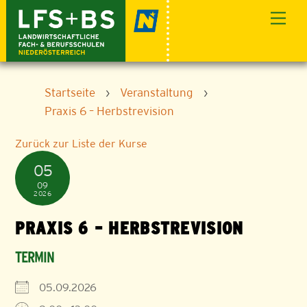
Skip
Men
to
content
Startseite
›
Veranstaltung
›
Praxis 6 – Herbstrevision
Zurück zur Liste der Kurse
05
09
2026
PRAXIS 6 – HERBSTREVISION
TERMIN
05.09.2026