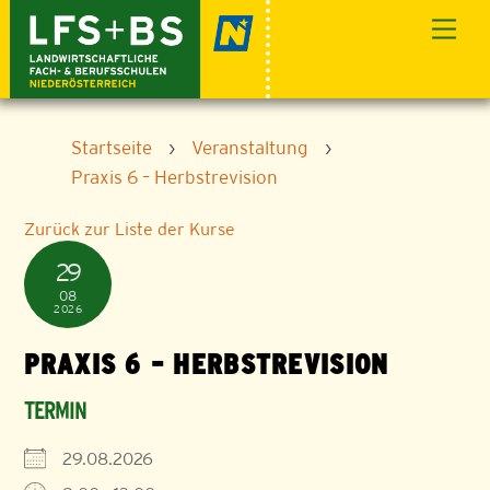
Skip
Men
to
content
Startseite
›
Veranstaltung
›
Praxis 6 – Herbstrevision
Zurück zur Liste der Kurse
29
08
2026
PRAXIS 6 – HERBSTREVISION
TERMIN
29.08.2026