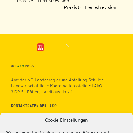
Praxis 6 – Herbstrevision
Praxis 6 – Herbstrevision
Back
To
Top
©
LAKO
2026
Amt der NÖ Landesregierung Abteilung Schulen
Landwirtschaftliche Koordinationsstelle – LAKO
3109 St. Pölten, Landhausplatz 1
KONTAKTDATEN DER LAKO
Telefon: +43 (0)2742/9005 – 16630
Cookie-Einstellungen
Fax: +43 (0)2742/9005 – 13595
Web:
https://lako.at
Wir verwenden Cookies, um unsere Website und