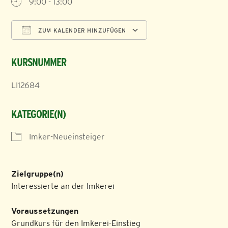
9:00 - 13:00
ZUM KALENDER HINZUFÜGEN
ICS herunterladen
Google Kalender
KURSNUMMER
LI12684
KATEGORIE(N)
Imker-Neueinsteiger
Zielgruppe(n)
Interessierte an der Imkerei
Voraussetzungen
Grundkurs für den Imkerei-Einstieg