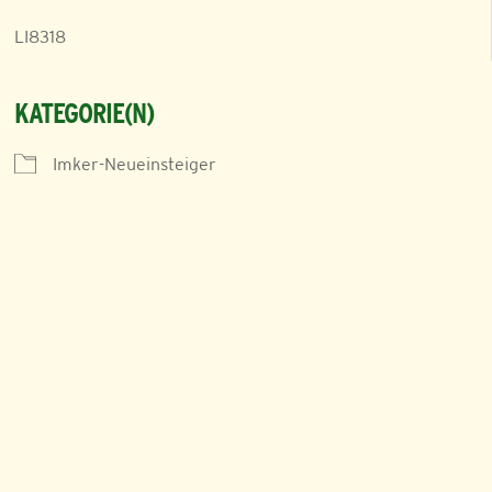
LI8318
KATEGORIE(N)
Imker-Neueinsteiger
iCalendar
Office 365