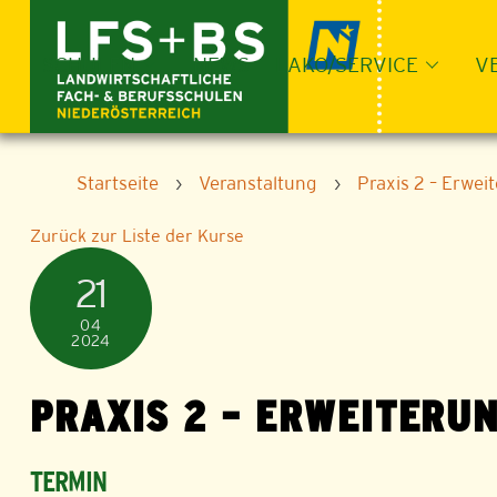
Skip
to
content
SCHULEN
NEWS
LAKO/SERVICE
V
Startseite
›
Veranstaltung
›
Praxis 2 – Erwei
Zurück zur Liste der Kurse
21
04
2024
PRAXIS 2 – ERWEITERU
TERMIN