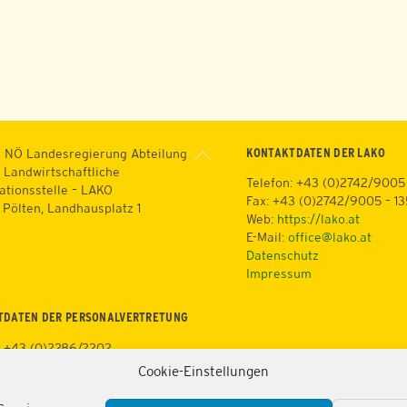
Back
KONTAKTDATEN DER LAKO
 NÖ Landesregierung Abteilung
To
 Landwirtschaftliche
Telefon: +43 (0)2742/9005
Top
ationsstelle – LAKO
Fax: +43 (0)2742/9005 – 1
. Pölten, Landhausplatz 1
Web:
https://lako.at
E-Mail:
office@lako.at
Datenschutz
Impressum
TDATEN DER PERSONALVERTRETUNG
: +43 (0)2286/2202
+43 (0)676/81213100
Cookie-Einstellungen
3 (0)2286/2202/22
tps://lako.at/lako-