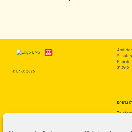
Amt der
Schulen
Koordin
3109 St
©
LAKO
2026
KONTAK
Telefon
Mobil: 
Fax: +4
Web:
ht