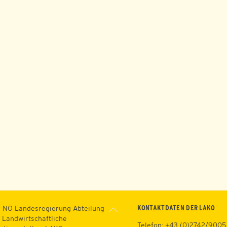
Back
KONTAKTDATEN DER LAKO
 NÖ Landesregierung Abteilung
To
 Landwirtschaftliche
Telefon: +43 (0)2742/9005
Top