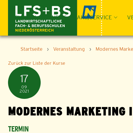
Skip
to
content
SCHULEN
NEWS
LAKO/SERVICE
V
Startseite
›
Veranstaltung
›
Modernes Market
Zurück zur Liste der Kurse
17
09
2021
MODERNES MARKETING I
TERMIN