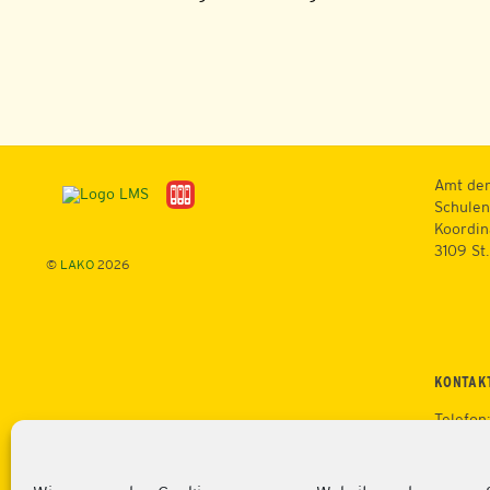
Amt der
Schulen
Koordin
3109 St
©
LAKO
2026
KONTAK
Telefon
Mobil: 
Fax: +4
Web:
ht