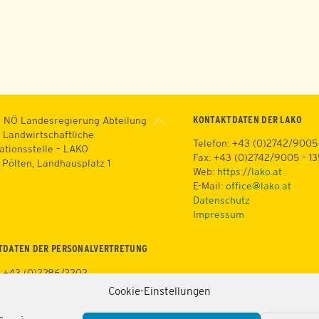
Back
KONTAKTDATEN DER LAKO
 NÖ Landesregierung Abteilung
To
 Landwirtschaftliche
Telefon: +43 (0)2742/9005
Top
ationsstelle – LAKO
Fax: +43 (0)2742/9005 – 1
. Pölten, Landhausplatz 1
Web:
https://lako.at
E-Mail:
office@lako.at
Datenschutz
Impressum
TDATEN DER PERSONALVERTRETUNG
: +43 (0)2286/2202
+43 (0)676/81213100
Cookie-Einstellungen
3 (0)2286/2202/22
tps://lako.at/lako-