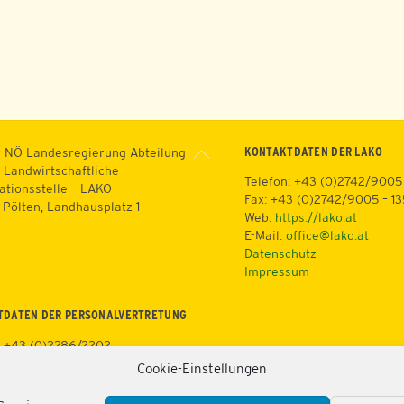
Back
KONTAKTDATEN DER LAKO
 NÖ Landesregierung Abteilung
To
 Landwirtschaftliche
Telefon: +43 (0)2742/9005
Top
ationsstelle – LAKO
Fax: +43 (0)2742/9005 – 1
. Pölten, Landhausplatz 1
Web:
https://lako.at
E-Mail:
office@lako.at
Datenschutz
Impressum
TDATEN DER PERSONALVERTRETUNG
: +43 (0)2286/2202
+43 (0)676/81213100
Cookie-Einstellungen
3 (0)2286/2202/22
tps://lako.at/lako-