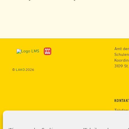
Amt der
Schulen
Koordin
3109 St
©
LAKO
2026
KONTAK
Telefon
Mobil: 
Fax: +4
Web:
ht