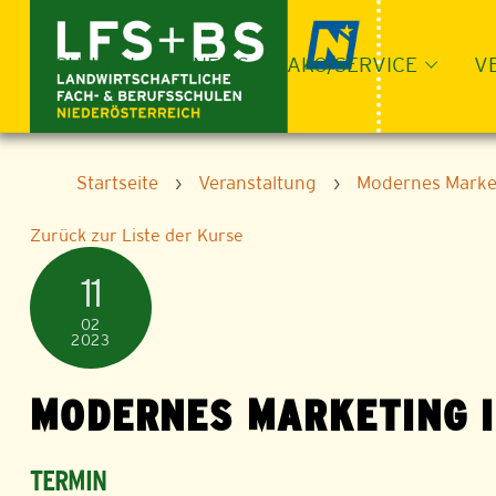
Skip
to
content
SCHULEN
NEWS
LAKO/SERVICE
V
Startseite
›
Veranstaltung
›
Modernes Market
Zurück zur Liste der Kurse
11
02
2023
MODERNES MARKETING I
TERMIN