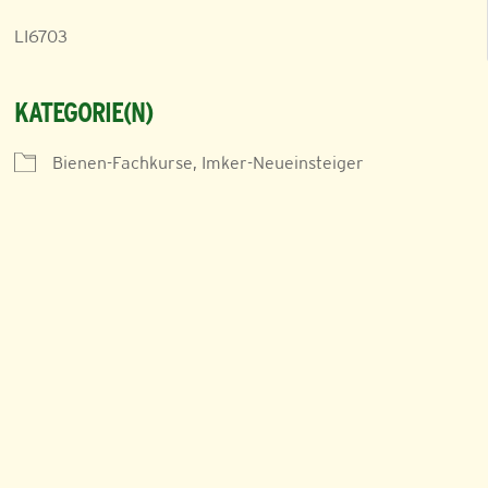
LI6703
KATEGORIE(N)
Bienen-Fachkurse, Imker-Neueinsteiger
iCalendar
Office 365