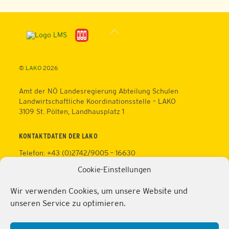
Back
To
Top
©
LAKO
2026
Amt der NÖ Landesregierung Abteilung Schulen
Landwirtschaftliche Koordinationsstelle – LAKO
3109 St. Pölten, Landhausplatz 1
KONTAKTDATEN DER LAKO
Telefon: +43 (0)2742/9005 – 16630
Fax: +43 (0)2742/9005 – 13595
Cookie-Einstellungen
Web:
https://lako.at
E-Mail:
office@lako.at
Wir verwenden Cookies, um unsere Website und
Datenschutz
unseren Service zu optimieren.
Impressum
KONTAKTDATEN DER PERSONALVERTRETUNG