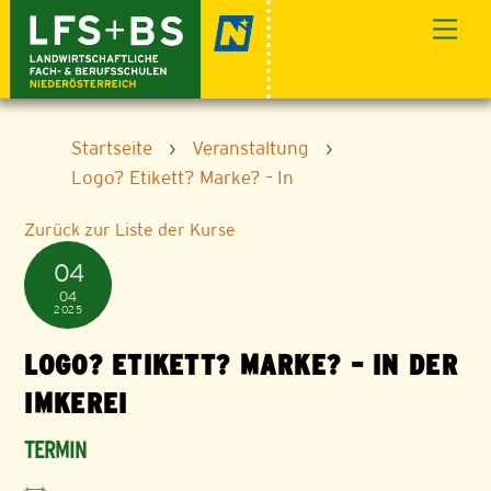
Skip
Men
to
content
Startseite
›
Veranstaltung
›
Logo? Etikett? Marke? – In
Zurück zur Liste der Kurse
04
04
2025
LOGO? ETIKETT? MARKE? – IN DER
IMKEREI
TERMIN