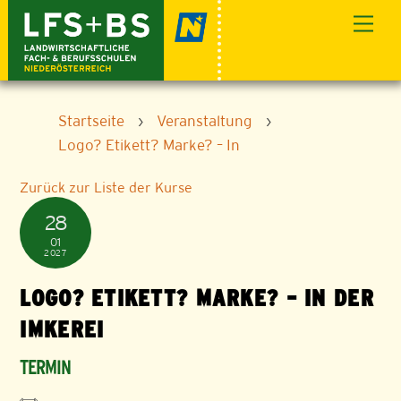
Skip
Men
to
content
Startseite
›
Veranstaltung
›
Logo? Etikett? Marke? – In
Zurück zur Liste der Kurse
28
01
2027
LOGO? ETIKETT? MARKE? – IN DER
IMKEREI
TERMIN