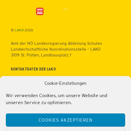
Back
To
Top
©
LAKO
2026
Amt der NÖ Landesregierung Abteilung Schulen
Landwirtschaftliche Koordinationsstelle – LAKO
3109 St. Pölten, Landhausplatz 1
KONTAKTDATEN DER LAKO
Telefon: +43 (0)2742/9005 – 16630
Cookie-Einstellungen
Fax: +43 (0)2742/9005 – 13595
Web:
https://lako.at
Wir verwenden Cookies, um unsere Website und
E-Mail:
office@lako.at
unseren Service zu optimieren.
Datenschutz
Impressum
COOKIES AKZEPTIEREN
KONTAKTDATEN DER PERSONALVERTRETUNG