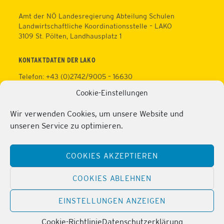
Amt der NÖ Landesregierung Abteilung Schulen
Landwirtschaftliche Koordinationsstelle – LAKO
3109 St. Pölten, Landhausplatz 1
KONTAKTDATEN DER LAKO
Telefon: +43 (0)2742/9005 – 16630
Fax: +43 (0)2742/9005 – 13595
Cookie-Einstellungen
Web:
https://lako.at
E-Mail:
office@lako.at
Wir verwenden Cookies, um unsere Website und
Datenschutz
unseren Service zu optimieren.
Impressum
KONTAKTDATEN DER PERSONALVERTRETUNG
COOKIES AKZEPTIEREN
Telefon: +43 (0)2286/2202
Mobil: +43 (0)676/81213100
COOKIES ABLEHNEN
Fax: +43 (0)2286/2202/22
Web:
https://lako.at/lako-service/personalvertretung/
EINSTELLUNGEN ANZEIGEN
E-Mail:
regina.pribitzer@lfs-obersiebenbrunn.ac.at
Cookie-Richtlinie
Datenschutzerklärung