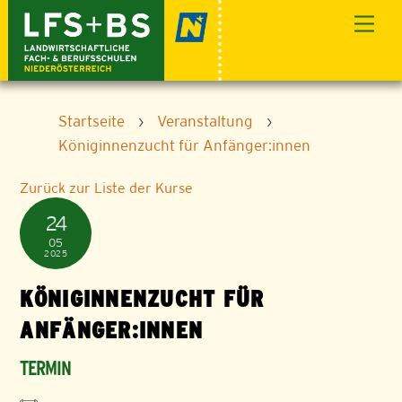
Skip
Men
to
content
Startseite
›
Veranstaltung
›
Königinnenzucht für Anfänger:innen
Zurück zur Liste der Kurse
24
05
2025
KÖNIGINNENZUCHT FÜR
ANFÄNGER:INNEN
TERMIN