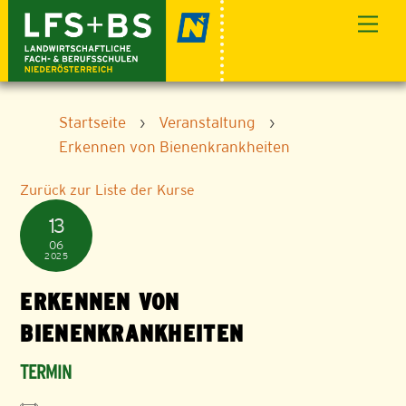
Skip
Men
to
content
Startseite
›
Veranstaltung
›
Erkennen von Bienenkrankheiten
Zurück zur Liste der Kurse
13
06
2025
ERKENNEN VON
BIENENKRANKHEITEN
TERMIN