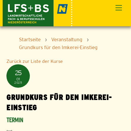
Skip
Men
to
content
Startseite
›
Veranstaltung
›
Grundkurs für den Imkerei-Einstieg
Zurück zur Liste der Kurse
25
01
2025
GRUNDKURS FÜR DEN IMKEREI-
EINSTIEG
TERMIN