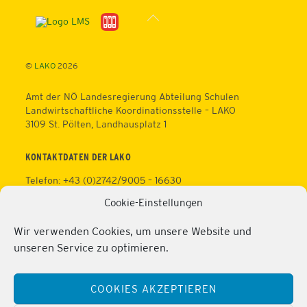
Back
To
Top
©
LAKO
2026
Amt der NÖ Landesregierung Abteilung Schulen
Landwirtschaftliche Koordinationsstelle – LAKO
3109 St. Pölten, Landhausplatz 1
KONTAKTDATEN DER LAKO
Telefon: +43 (0)2742/9005 – 16630
Fax: +43 (0)2742/9005 – 13595
Cookie-Einstellungen
Web:
https://lako.at
E-Mail:
office@lako.at
Wir verwenden Cookies, um unsere Website und
Datenschutz
unseren Service zu optimieren.
Impressum
KONTAKTDATEN DER PERSONALVERTRETUNG
COOKIES AKZEPTIEREN
Telefon: +43 (0)2286/2202