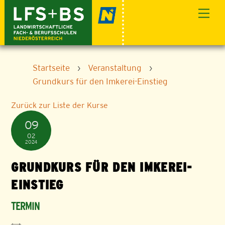
Skip
Men
to
content
Startseite
›
Veranstaltung
›
Grundkurs für den Imkerei-Einstieg
Zurück zur Liste der Kurse
09
02
2024
GRUNDKURS FÜR DEN IMKEREI-
EINSTIEG
TERMIN