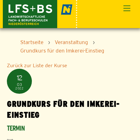
Skip
Men
to
content
Startseite
›
Veranstaltung
›
Grundkurs für den Imkerei-Einstieg
Zurück zur Liste der Kurse
12
03
2022
GRUNDKURS FÜR DEN IMKEREI-
EINSTIEG
TERMIN