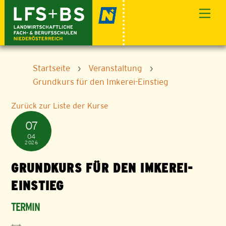
Skip
Men
to
content
Startseite
›
Veranstaltung
›
Grundkurs für den Imkerei-Einstieg
Zurück zur Liste der Kurse
07
04
2026
GRUNDKURS FÜR DEN IMKEREI-
EINSTIEG
TERMIN