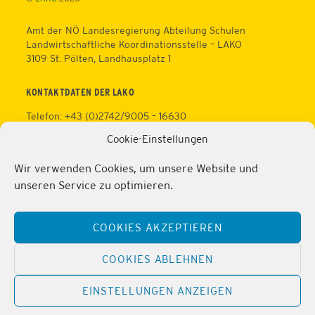
Amt der NÖ Landesregierung Abteilung Schulen
Landwirtschaftliche Koordinationsstelle – LAKO
3109 St. Pölten, Landhausplatz 1
KONTAKTDATEN DER LAKO
Telefon: +43 (0)2742/9005 – 16630
Fax: +43 (0)2742/9005 – 13595
Cookie-Einstellungen
Web:
https://lako.at
E-Mail:
office@lako.at
Wir verwenden Cookies, um unsere Website und
Datenschutz
unseren Service zu optimieren.
Impressum
KONTAKTDATEN DER PERSONALVERTRETUNG
COOKIES AKZEPTIEREN
Telefon: +43 (0)2286/2202
Mobil: +43 (0)676/81213100
COOKIES ABLEHNEN
Fax: +43 (0)2286/2202/22
Web:
https://lako.at/lako-service/personalvertretung/
EINSTELLUNGEN ANZEIGEN
E-Mail:
regina.pribitzer@lfs-obersiebenbrunn.ac.at