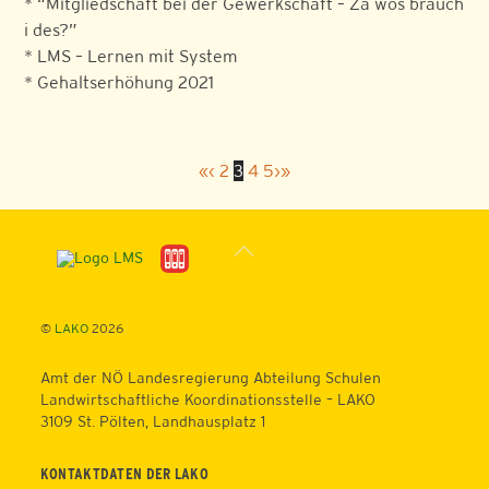
* “Mitgliedschaft bei der Gewerkschaft – Za wos brauch
i des?”
* LMS – Lernen mit System
* Gehaltserhöhung 2021
«
‹
2
3
4
5
›
»
Back
To
Top
©
LAKO
2026
Amt der NÖ Landesregierung Abteilung Schulen
Landwirtschaftliche Koordinationsstelle – LAKO
3109 St. Pölten, Landhausplatz 1
KONTAKTDATEN DER LAKO