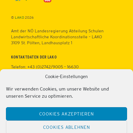
To
Top
©
LAKO
2026
Amt der NÖ Landesregierung Abteilung Schulen
Landwirtschaftliche Koordinationsstelle – LAKO
3109 St. Pölten, Landhausplatz 1
KONTAKTDATEN DER LAKO
Telefon: +43 (0)2742/9005 – 16630
Fax: +43 (0)2742/9005 – 13595
Cookie-Einstellungen
Web:
https://lako.at
E-Mail:
office@lako.at
Wir verwenden Cookies, um unsere Website und
Datenschutz
unseren Service zu optimieren.
Impressum
KONTAKTDATEN DER PERSONALVERTRETUNG
COOKIES AKZEPTIEREN
Telefon: +43 (0)2286/2202
Mobil: +43 (0)676/81213100
COOKIES ABLEHNEN
Fax: +43 (0)2286/2202/22