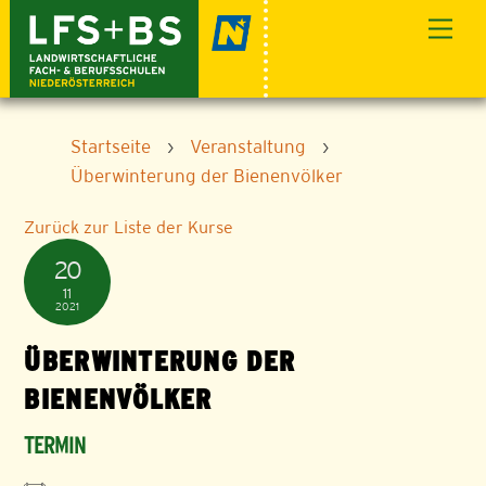
Skip
Men
to
content
Startseite
›
Veranstaltung
›
Überwinterung der Bienenvölker
Zurück zur Liste der Kurse
20
11
2021
ÜBERWINTERUNG DER
BIENENVÖLKER
TERMIN