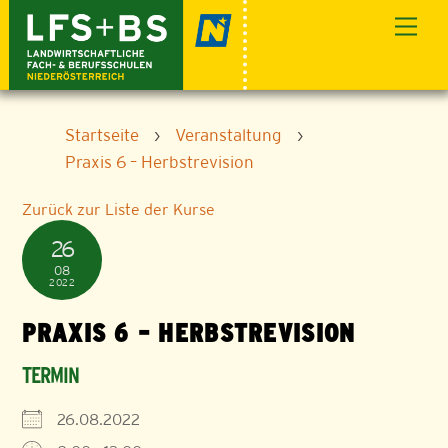
Skip
Men
to
content
Startseite
›
Veranstaltung
›
Praxis 6 – Herbstrevision
Zurück zur Liste der Kurse
26
08
2022
PRAXIS 6 – HERBSTREVISION
TERMIN
26.08.2022