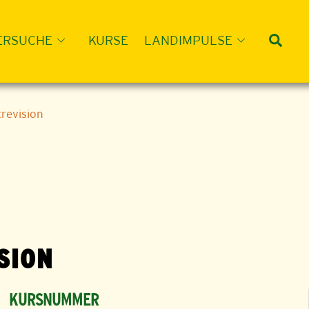
Suc
ERSUCHE
KURSE
LANDIMPULSE
trevision
SION
KURSNUMMER