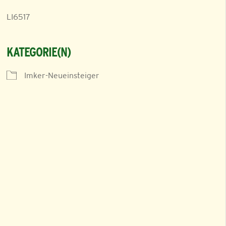
LI6517
KATEGORIE(N)
Imker-Neueinsteiger
iCalendar
Office 365