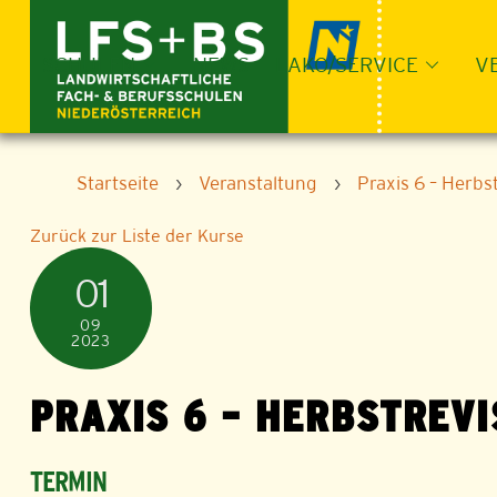
Skip
to
content
SCHULEN
NEWS
LAKO/SERVICE
V
Startseite
›
Veranstaltung
›
Praxis 6 – Herbs
Zurück zur Liste der Kurse
01
09
2023
PRAXIS 6 – HERBSTREVI
TERMIN