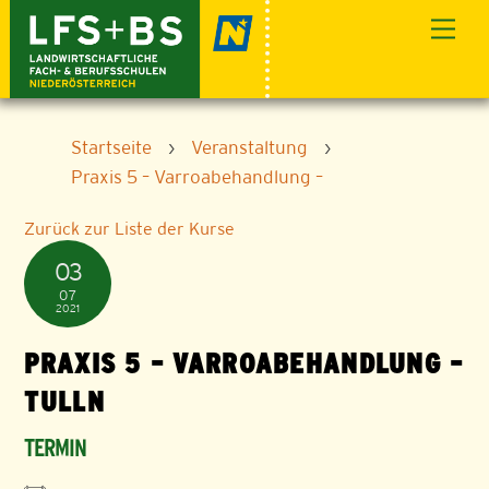
Skip
Men
to
content
Startseite
›
Veranstaltung
›
Praxis 5 – Varroabehandlung –
Zurück zur Liste der Kurse
03
07
2021
PRAXIS 5 – VARROABEHANDLUNG –
TULLN
TERMIN