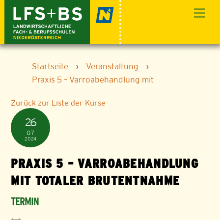
Skip
Men
to
content
Startseite
›
Veranstaltung
›
Praxis 5 – Varroabehandlung mit
Zurück zur Liste der Kurse
26
07
2024
PRAXIS 5 – VARROABEHANDLUNG
MIT TOTALER BRUTENTNAHME
TERMIN