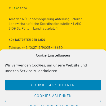
©
LAKO
2026
Amt der NÖ Landesregierung Abteilung Schulen
Landwirtschaftliche Koordinationsstelle – LAKO
3109 St. Pölten, Landhausplatz 1
KONTAKTDATEN DER LAKO
Telefon: +43 (0)2742/9005 – 16630
Fax: +43 (0)2742/9005 – 13595
Cookie-Einstellungen
Web:
https://lako.at
E-Mail:
office@lako.at
Wir verwenden Cookies, um unsere Website und
Datenschutz
unseren Service zu optimieren.
Impressum
KONTAKTDATEN DER PERSONALVERTRETUNG
COOKIES AKZEPTIEREN
Telefon: +43 (0)2286/2202
Mobil: +43 (0)676/81213100
COOKIES ABLEHNEN
Fax: +43 (0)2286/2202/22
Web:
https://lako.at/lako-service/personalvertretung/