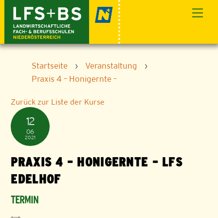
Skip
Men
to
content
Startseite
›
Veranstaltung
›
Praxis 4 – Honigernte –
Zurück zur Liste der Kurse
12
06
2021
PRAXIS 4 – HONIGERNTE – LFS
EDELHOF
TERMIN