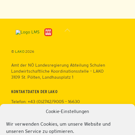
Back
To
Top
©
LAKO
2026
Amt der NÖ Landesregierung Abteilung Schulen
Landwirtschaftliche Koordinationsstelle – LAKO
3109 St. Pölten, Landhausplatz 1
KONTAKTDATEN DER LAKO
Telefon: +43 (0)2742/9005 – 16630
Fax: +43 (0)2742/9005 – 13595
Cookie-Einstellungen
Web:
https://lako.at
E-Mail:
office@lako.at
Wir verwenden Cookies, um unsere Website und
Datenschutz
unseren Service zu optimieren.
Impressum