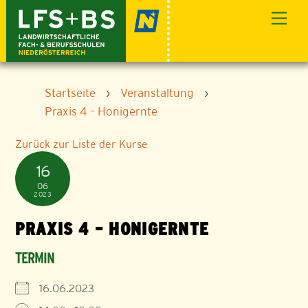
Skip
Men
to
content
Startseite
›
Veranstaltung
›
Praxis 4 – Honigernte
Zurück zur Liste der Kurse
16
06
2023
PRAXIS 4 – HONIGERNTE
TERMIN
16.06.2023