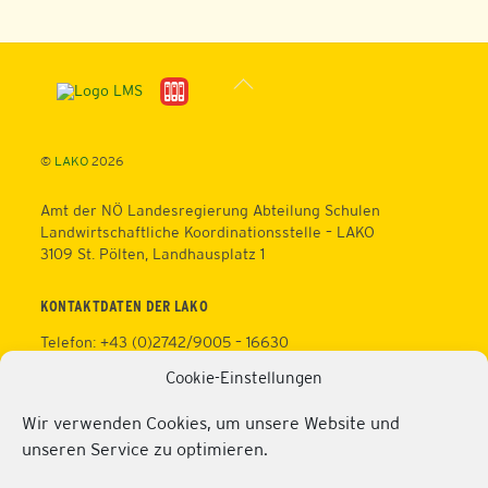
Back
To
Top
©
LAKO
2026
Amt der NÖ Landesregierung Abteilung Schulen
Landwirtschaftliche Koordinationsstelle – LAKO
3109 St. Pölten, Landhausplatz 1
KONTAKTDATEN DER LAKO
Telefon: +43 (0)2742/9005 – 16630
Fax: +43 (0)2742/9005 – 13595
Cookie-Einstellungen
Web:
https://lako.at
E-Mail:
office@lako.at
Wir verwenden Cookies, um unsere Website und
Datenschutz
unseren Service zu optimieren.
Impressum