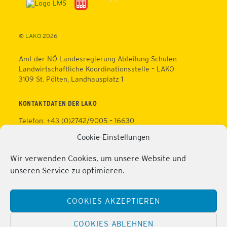
To
Top
©
LAKO
2026
Amt der NÖ Landesregierung Abteilung Schulen
Landwirtschaftliche Koordinationsstelle – LAKO
3109 St. Pölten, Landhausplatz 1
KONTAKTDATEN DER LAKO
Telefon: +43 (0)2742/9005 – 16630
Fax: +43 (0)2742/9005 – 13595
Cookie-Einstellungen
Web:
https://lako.at
E-Mail:
office@lako.at
Wir verwenden Cookies, um unsere Website und
Datenschutz
unseren Service zu optimieren.
Impressum
KONTAKTDATEN DER PERSONALVERTRETUNG
COOKIES AKZEPTIEREN
Telefon: +43 (0)2286/2202
Mobil: +43 (0)676/81213100
COOKIES ABLEHNEN