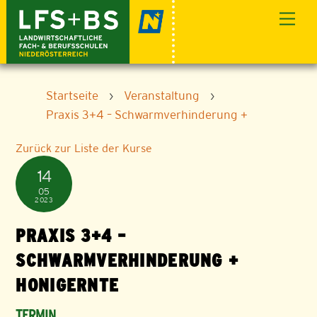
Skip
Men
to
content
Startseite
›
Veranstaltung
›
Praxis 3+4 – Schwarmverhinderung +
Zurück zur Liste der Kurse
14
05
2023
PRAXIS 3+4 –
SCHWARMVERHINDERUNG +
HONIGERNTE
TERMIN