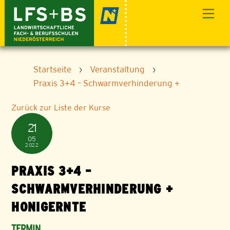
Skip
Men
to
content
Startseite
›
Veranstaltung
›
Praxis 3+4 – Schwarmverhinderung +
Zurück zur Liste der Kurse
21
05
2022
PRAXIS 3+4 –
SCHWARMVERHINDERUNG +
HONIGERNTE
TERMIN