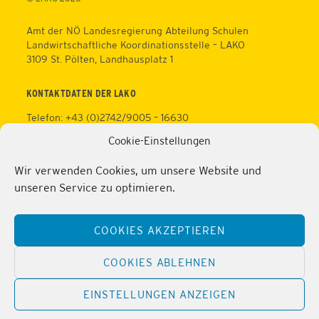
Amt der NÖ Landesregierung Abteilung Schulen
Landwirtschaftliche Koordinationsstelle – LAKO
3109 St. Pölten, Landhausplatz 1
KONTAKTDATEN DER LAKO
Telefon: +43 (0)2742/9005 – 16630
Fax: +43 (0)2742/9005 – 13595
Cookie-Einstellungen
Web:
https://lako.at
E-Mail:
office@lako.at
Wir verwenden Cookies, um unsere Website und
Datenschutz
unseren Service zu optimieren.
Impressum
KONTAKTDATEN DER PERSONALVERTRETUNG
COOKIES AKZEPTIEREN
Telefon: +43 (0)2286/2202
Mobil: +43 (0)676/81213100
COOKIES ABLEHNEN
Fax: +43 (0)2286/2202/22
Web:
https://lako.at/lako-service/personalvertretung/
EINSTELLUNGEN ANZEIGEN
E-Mail:
regina.pribitzer@lfs-obersiebenbrunn.ac.at