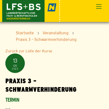
Skip
Men
to
content
Startseite
›
Veranstaltung
›
Praxis 3 – Schwarmverhinderung
Zurück zur Liste der Kurse
13
05
2023
PRAXIS 3 –
SCHWARMVERHINDERUNG
TERMIN