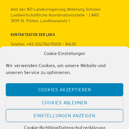
Amt der NÖ Landesregierung Abteilung Schulen
Landwirtschaftliche Koordinationsstelle – LAKO
3109 St. Pölten, Landhausplatz 1
KONTAKTDATEN DER LAKO
Telefon: +43 (0)2742/9005 – 16630
Fax: +43 (0)2742/9005 – 13595
Cookie-Einstellungen
Web:
https://lako.at
E-Mail:
office@lako.at
Wir verwenden Cookies, um unsere Website und
Datenschutz
unseren Service zu optimieren.
Impressum
KONTAKTDATEN DER PERSONALVERTRETUNG
COOKIES AKZEPTIEREN
Telefon: +43 (0)2286/2202
Mobil: +43 (0)676/81213100
COOKIES ABLEHNEN
Fax: +43 (0)2286/2202/22
Web:
https://lako.at/lako-service/personalvertretung/
EINSTELLUNGEN ANZEIGEN
E-Mail:
regina.pribitzer@lfs-obersiebenbrunn.ac.at
Cookie-Richtlinie
Datenschutzerklärung