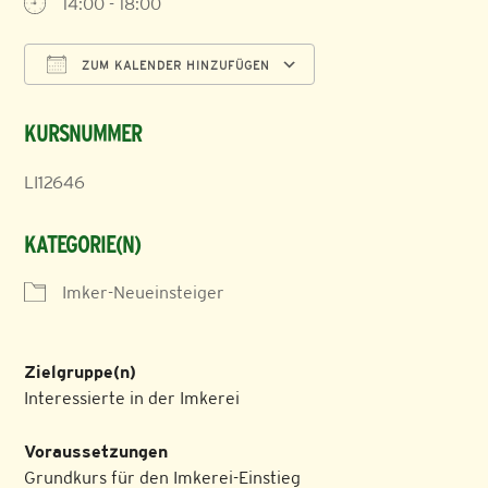
14:00 - 18:00
ZUM KALENDER HINZUFÜGEN
ICS herunterladen
Google Kalender
KURSNUMMER
LI12646
KATEGORIE(N)
Imker-Neueinsteiger
Zielgruppe(n)
Interessierte in der Imkerei
Voraussetzungen
Grundkurs für den Imkerei-Einstieg