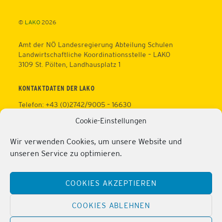
Top
©
LAKO
2026
Amt der NÖ Landesregierung Abteilung Schulen
Landwirtschaftliche Koordinationsstelle – LAKO
3109 St. Pölten, Landhausplatz 1
KONTAKTDATEN DER LAKO
Telefon: +43 (0)2742/9005 – 16630
Fax: +43 (0)2742/9005 – 13595
Cookie-Einstellungen
Web:
https://lako.at
E-Mail:
office@lako.at
Wir verwenden Cookies, um unsere Website und
Datenschutz
unseren Service zu optimieren.
Impressum
KONTAKTDATEN DER PERSONALVERTRETUNG
COOKIES AKZEPTIEREN
Telefon: +43 (0)2286/2202
Mobil: +43 (0)676/81213100
COOKIES ABLEHNEN
Fax: +43 (0)2286/2202/22