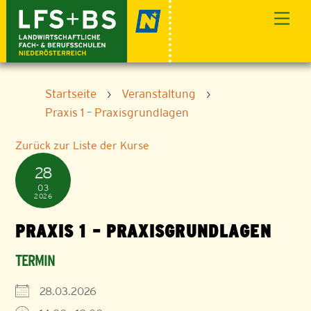
Skip
Men
to
content
Startseite
›
Veranstaltung
›
Praxis 1 – Praxisgrundlagen
Zurück zur Liste der Kurse
28
03
2026
PRAXIS 1 – PRAXISGRUNDLAGEN
TERMIN
28.03.2026