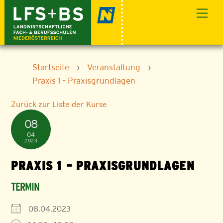
Skip
Men
to
content
Startseite
›
Veranstaltung
›
Praxis 1 – Praxisgrundlagen
Zurück zur Liste der Kurse
08
04
2023
PRAXIS 1 – PRAXISGRUNDLAGEN
TERMIN
08.04.2023