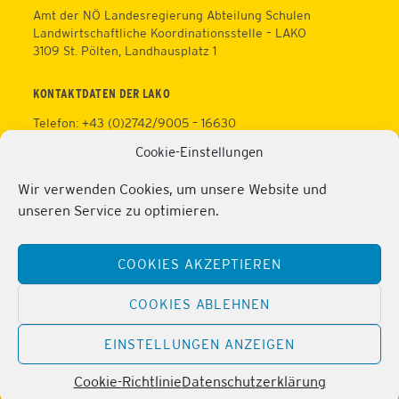
Amt der NÖ Landesregierung Abteilung Schulen
Landwirtschaftliche Koordinationsstelle – LAKO
3109 St. Pölten, Landhausplatz 1
KONTAKTDATEN DER LAKO
Telefon: +43 (0)2742/9005 – 16630
Fax: +43 (0)2742/9005 – 13595
Cookie-Einstellungen
Web:
https://lako.at
E-Mail:
office@lako.at
Wir verwenden Cookies, um unsere Website und
Datenschutz
unseren Service zu optimieren.
Impressum
KONTAKTDATEN DER PERSONALVERTRETUNG
COOKIES AKZEPTIEREN
Telefon: +43 (0)2286/2202
Mobil: +43 (0)676/81213100
COOKIES ABLEHNEN
Fax: +43 (0)2286/2202/22
Web:
https://lako.at/lako-service/personalvertretung/
EINSTELLUNGEN ANZEIGEN
E-Mail:
regina.pribitzer@lfs-obersiebenbrunn.ac.at
Cookie-Richtlinie
Datenschutzerklärung