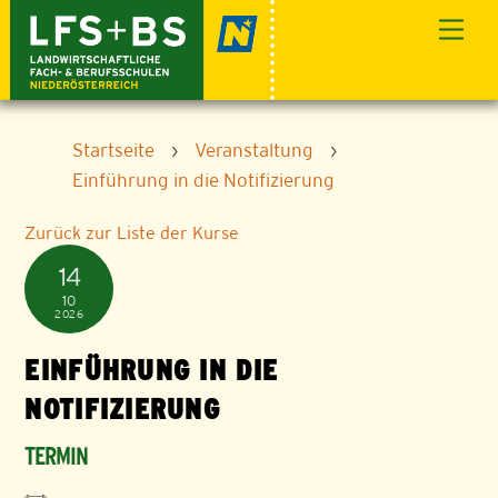
Skip
Men
to
content
Startseite
›
Veranstaltung
›
Einführung in die Notifizierung
Zurück zur Liste der Kurse
14
10
2026
EINFÜHRUNG IN DIE
NOTIFIZIERUNG
TERMIN