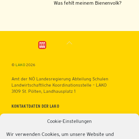
Was fehlt meinem Bienenvolk?
Back
To
Top
©
LAKO
2026
Amt der NÖ Landesregierung Abteilung Schulen
Landwirtschaftliche Koordinationsstelle – LAKO
3109 St. Pölten, Landhausplatz 1
KONTAKTDATEN DER LAKO
Telefon: +43 (0)2742/9005 – 16630
Cookie-Einstellungen
Fax: +43 (0)2742/9005 – 13595
Web:
https://lako.at
Wir verwenden Cookies, um unsere Website und
E-Mail:
office@lako.at