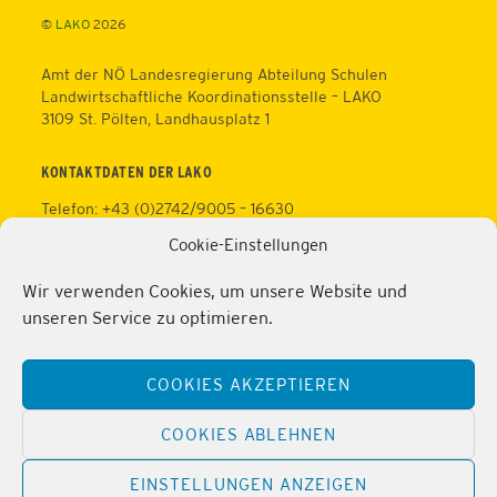
©
LAKO
2026
Amt der NÖ Landesregierung Abteilung Schulen
Landwirtschaftliche Koordinationsstelle – LAKO
3109 St. Pölten, Landhausplatz 1
KONTAKTDATEN DER LAKO
Telefon: +43 (0)2742/9005 – 16630
Fax: +43 (0)2742/9005 – 13595
Cookie-Einstellungen
Web:
https://lako.at
E-Mail:
office@lako.at
Wir verwenden Cookies, um unsere Website und
Datenschutz
unseren Service zu optimieren.
Impressum
KONTAKTDATEN DER PERSONALVERTRETUNG
COOKIES AKZEPTIEREN
Telefon: +43 (0)2286/2202
Mobil: +43 (0)676/81213100
COOKIES ABLEHNEN
Fax: +43 (0)2286/2202/22
Web:
https://lako.at/lako-service/personalvertretung/
EINSTELLUNGEN ANZEIGEN