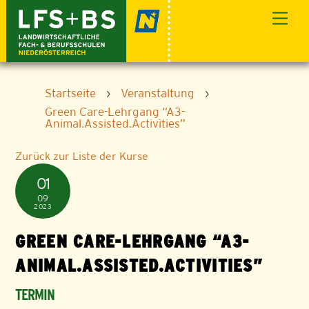
Skip
Men
to
content
Startseite
›
Veranstaltung
›
Green Care-Lehrgang “A3-
Animal.Assisted.Activities”
Zurück zur Liste der Kurse
01
09
2023
GREEN CARE-LEHRGANG “A3-
ANIMAL.ASSISTED.ACTIVITIES”
TERMIN