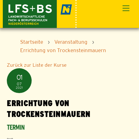
Skip
Men
to
content
Startseite
›
Veranstaltung
›
Errichtung von Trockensteinmauern
Zurück zur Liste der Kurse
01
07
2021
ERRICHTUNG VON
TROCKENSTEINMAUERN
TERMIN