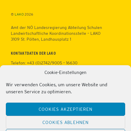
Top
©
LAKO
2026
Amt der NÖ Landesregierung Abteilung Schulen
Landwirtschaftliche Koordinationsstelle – LAKO
3109 St. Pölten, Landhausplatz 1
KONTAKTDATEN DER LAKO
Telefon: +43 (0)2742/9005 – 16630
Fax: +43 (0)2742/9005 – 13595
Cookie-Einstellungen
Web:
https://lako.at
E-Mail:
office@lako.at
Wir verwenden Cookies, um unsere Website und
Datenschutz
unseren Service zu optimieren.
Impressum
KONTAKTDATEN DER PERSONALVERTRETUNG
COOKIES AKZEPTIEREN
Telefon: +43 (0)2286/2202
Mobil: +43 (0)676/81213100
COOKIES ABLEHNEN
Fax: +43 (0)2286/2202/22