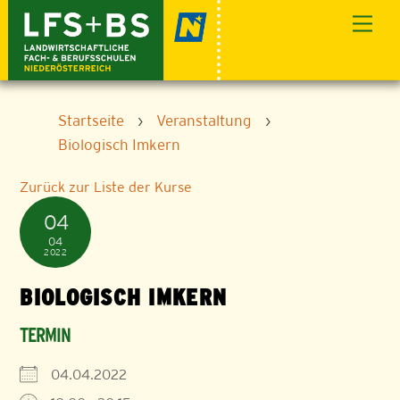
Skip
Men
to
content
Startseite
›
Veranstaltung
›
Biologisch Imkern
Zurück zur Liste der Kurse
04
04
2022
BIOLOGISCH IMKERN
TERMIN
04.04.2022