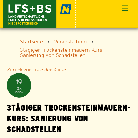
Skip
Men
to
content
Startseite
›
Veranstaltung
›
3tägiger Trockensteinmauern-Kurs:
Sanierung von Schadstellen
Zurück zur Liste der Kurse
19
03
2026
3TÄGIGER TROCKENSTEINMAUERN-
KURS: SANIERUNG VON
SCHADSTELLEN