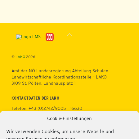
Back
To
Top
©
LAKO
2026
Amt der NÖ Landesregierung Abteilung Schulen
Landwirtschaftliche Koordinationsstelle – LAKO
3109 St. Pölten, Landhausplatz 1
KONTAKTDATEN DER LAKO
Telefon: +43 (0)2742/9005 – 16630
Fax: +43 (0)2742/9005 – 13595
Cookie-Einstellungen
Web:
https://lako.at
E-Mail:
office@lako.at
Wir verwenden Cookies, um unsere Website und
Datenschutz
unseren Service zu optimieren.