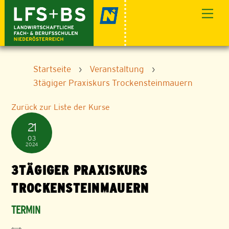
Skip
Men
to
content
Startseite
›
Veranstaltung
›
3tägiger Praxiskurs Trockensteinmauern
Zurück zur Liste der Kurse
21
03
2024
3TÄGIGER PRAXISKURS
TROCKENSTEINMAUERN
TERMIN