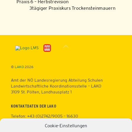
Praxis 6 – Herbstrevision
3tägiger Praxiskurs Trockensteinmauern
Back
To
Top
©
LAKO
2026
Amt der NÖ Landesregierung Abteilung Schulen
Landwirtschaftliche Koordinationsstelle – LAKO
3109 St. Pölten, Landhausplatz 1
KONTAKTDATEN DER LAKO
Telefon: +43 (0)2742/9005 – 16630
Fax: +43 (0)2742/9005 – 13595
Cookie-Einstellungen
Web:
https://lako.at