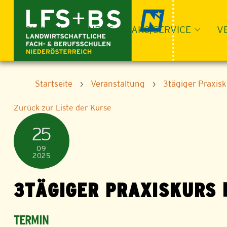
Skip
to
content
SCHULEN
NEWS
LAKO/SERVICE
V
Startseite
›
Veranstaltung
›
3tägiger Praxis
Zurück zur Liste der Kurse
25
09
2025
3TÄGIGER PRAXISKURS
TERMIN