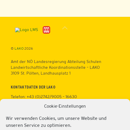
Back
To
Top
©
LAKO
2026
Amt der NÖ Landesregierung Abteilung Schulen
Landwirtschaftliche Koordinationsstelle – LAKO
3109 St. Pölten, Landhausplatz 1
KONTAKTDATEN DER LAKO
Telefon: +43 (0)2742/9005 – 16630
Fax: +43 (0)2742/9005 – 13595
Cookie-Einstellungen
Web:
https://lako.at
E-Mail:
office@lako.at
Wir verwenden Cookies, um unsere Website und
Datenschutz
unseren Service zu optimieren.
Impressum