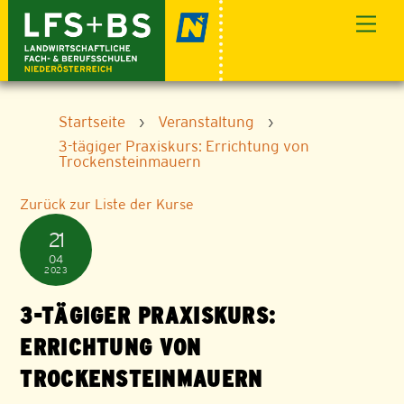
Skip
Men
to
content
Startseite
›
Veranstaltung
›
3-tägiger Praxiskurs: Errichtung von
Trockensteinmauern
Zurück zur Liste der Kurse
21
04
2023
3-TÄGIGER PRAXISKURS:
ERRICHTUNG VON
TROCKENSTEINMAUERN