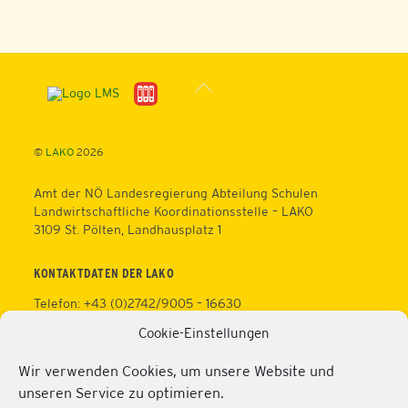
Back
To
Top
©
LAKO
2026
Amt der NÖ Landesregierung Abteilung Schulen
Landwirtschaftliche Koordinationsstelle – LAKO
3109 St. Pölten, Landhausplatz 1
KONTAKTDATEN DER LAKO
Telefon: +43 (0)2742/9005 – 16630
Fax: +43 (0)2742/9005 – 13595
Cookie-Einstellungen
Web:
https://lako.at
E-Mail:
office@lako.at
Wir verwenden Cookies, um unsere Website und
Datenschutz
unseren Service zu optimieren.
Impressum