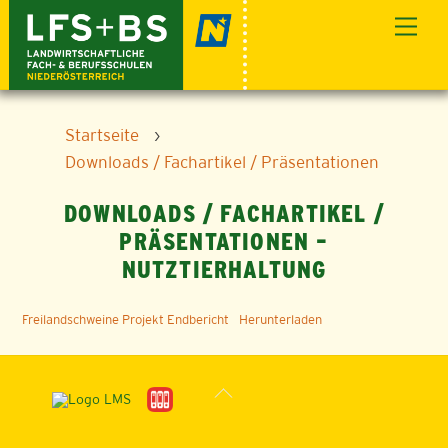
Skip
Men
to
content
Startseite
›
Downloads / Fachartikel / Präsentationen
DOWNLOADS / FACHARTIKEL /
PRÄSENTATIONEN –
NUTZTIERHALTUNG
Freilandschweine Projekt Endbericht
Herunterladen
Back
To
Top