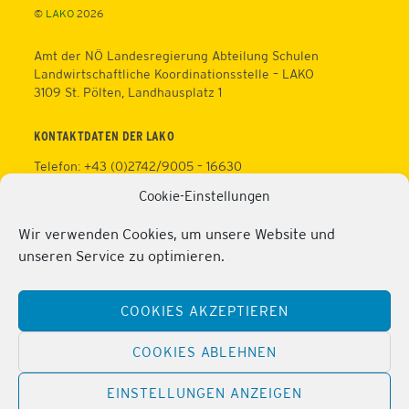
©
LAKO
2026
Amt der NÖ Landesregierung Abteilung Schulen
Landwirtschaftliche Koordinationsstelle – LAKO
3109 St. Pölten, Landhausplatz 1
KONTAKTDATEN DER LAKO
Telefon: +43 (0)2742/9005 – 16630
Fax: +43 (0)2742/9005 – 13595
Cookie-Einstellungen
Web:
https://lako.at
E-Mail:
office@lako.at
Wir verwenden Cookies, um unsere Website und
Datenschutz
unseren Service zu optimieren.
Impressum
KONTAKTDATEN DER PERSONALVERTRETUNG
COOKIES AKZEPTIEREN
Telefon: +43 (0)2286/2202
Mobil: +43 (0)676/81213100
COOKIES ABLEHNEN
Fax: +43 (0)2286/2202/22
Web:
https://lako.at/lako-service/personalvertretung/
EINSTELLUNGEN ANZEIGEN
E-Mail:
regina.pribitzer@lfs-obersiebenbrunn.ac.at