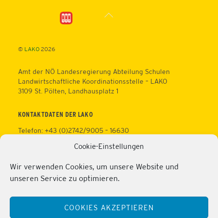
Back
To
Top
©
LAKO
2026
Amt der NÖ Landesregierung Abteilung Schulen
Landwirtschaftliche Koordinationsstelle – LAKO
3109 St. Pölten, Landhausplatz 1
KONTAKTDATEN DER LAKO
Telefon: +43 (0)2742/9005 – 16630
Fax: +43 (0)2742/9005 – 13595
Cookie-Einstellungen
Web:
https://lako.at
E-Mail:
office@lako.at
Wir verwenden Cookies, um unsere Website und
Datenschutz
unseren Service zu optimieren.
Impressum
KONTAKTDATEN DER PERSONALVERTRETUNG
COOKIES AKZEPTIEREN