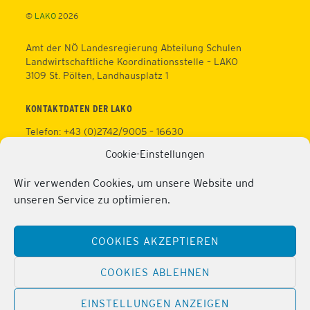
©
LAKO
2026
Amt der NÖ Landesregierung Abteilung Schulen
Landwirtschaftliche Koordinationsstelle – LAKO
3109 St. Pölten, Landhausplatz 1
KONTAKTDATEN DER LAKO
Telefon: +43 (0)2742/9005 – 16630
Fax: +43 (0)2742/9005 – 13595
Cookie-Einstellungen
Web:
https://lako.at
E-Mail:
office@lako.at
Wir verwenden Cookies, um unsere Website und
Datenschutz
unseren Service zu optimieren.
Impressum
KONTAKTDATEN DER PERSONALVERTRETUNG
COOKIES AKZEPTIEREN
Telefon: +43 (0)2286/2202
Mobil: +43 (0)676/81213100
COOKIES ABLEHNEN
Fax: +43 (0)2286/2202/22
Web:
https://lako.at/lako-service/personalvertretung/
EINSTELLUNGEN ANZEIGEN