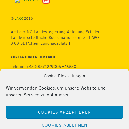
To
Top
©
LAKO
2026
Amt der NÖ Landesregierung Abteilung Schulen
Landwirtschaftliche Koordinationsstelle – LAKO
3109 St. Pölten, Landhausplatz 1
KONTAKTDATEN DER LAKO
Telefon: +43 (0)2742/9005 – 16630
Fax: +43 (0)2742/9005 – 13595
Cookie-Einstellungen
Web:
https://lako.at
E-Mail:
office@lako.at
Wir verwenden Cookies, um unsere Website und
Datenschutz
unseren Service zu optimieren.
Impressum
KONTAKTDATEN DER PERSONALVERTRETUNG
COOKIES AKZEPTIEREN
Telefon: +43 (0)2286/2202
Mobil: +43 (0)676/81213100
COOKIES ABLEHNEN