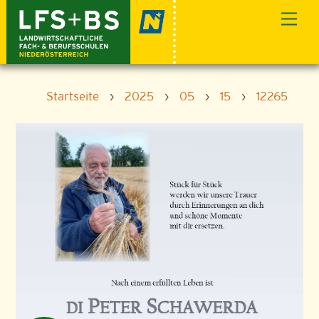
Skip
Men
to
content
Startseite
›
2025
›
05
›
15
›
12265