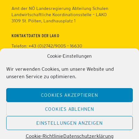
Amt der NÖ Landesregierung Abteilung Schulen
Landwirtschaftliche Koordinationsstelle – LAKO
3109 St. Pölten, Landhausplatz 1
KONTAKTDATEN DER LAKO
Telefon: +43 (0)2742/9005 – 16630
Fax: +43 (0)2742/9005 – 13595
Cookie-Einstellungen
Web:
https://lako.at
E-Mail:
office@lako.at
Wir verwenden Cookies, um unsere Website und
Datenschutz
unseren Service zu optimieren.
Impressum
KONTAKTDATEN DER PERSONALVERTRETUNG
COOKIES AKZEPTIEREN
Telefon: +43 (0)2286/2202
Mobil: +43 (0)676/81213100
COOKIES ABLEHNEN
Fax: +43 (0)2286/2202/22
Web:
https://lako.at/lako-service/personalvertretung/
EINSTELLUNGEN ANZEIGEN
E-Mail:
regina.pribitzer@lfs-obersiebenbrunn.ac.at
Cookie-Richtlinie
Datenschutzerklärung