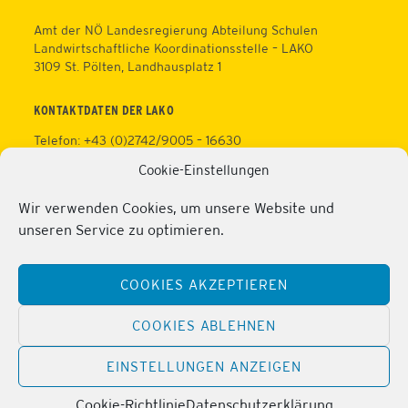
Amt der NÖ Landesregierung Abteilung Schulen
Landwirtschaftliche Koordinationsstelle – LAKO
3109 St. Pölten, Landhausplatz 1
KONTAKTDATEN DER LAKO
Telefon: +43 (0)2742/9005 – 16630
Fax: +43 (0)2742/9005 – 13595
Cookie-Einstellungen
Web:
https://lako.at
E-Mail:
office@lako.at
Wir verwenden Cookies, um unsere Website und
Datenschutz
unseren Service zu optimieren.
Impressum
KONTAKTDATEN DER PERSONALVERTRETUNG
COOKIES AKZEPTIEREN
Telefon: +43 (0)2286/2202
Mobil: +43 (0)676/81213100
COOKIES ABLEHNEN
Fax: +43 (0)2286/2202/22
Web:
https://lako.at/lako-service/personalvertretung/
EINSTELLUNGEN ANZEIGEN
E-Mail:
regina.pribitzer@lfs-obersiebenbrunn.ac.at
Cookie-Richtlinie
Datenschutzerklärung